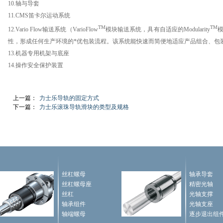
10.
轴与
导套
11.CMS
笛卡尔运动系统
TM
TM
12.Vario Flow
输送系统（
VarioFlow
模块输送系统，具有自适应的
Modularity
性，形成任何生产环境的*优包装流程。该系统能快速而简便地适应产品组合、包
13.
机器专用机架与底座
14.
操作安全保护装置
上一篇：
力士乐导轨的固定方式
下一篇：
力士乐滚珠导轨滑块的类型及规格
丝杠螺母
轴承导套
丝杠螺母座
精密光轴
丝杠
光轴支撑
轴承组件
光轴支座
轴端螺母
逐步退出组