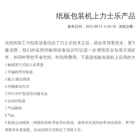
纸板包装机上力士乐产
发布日间：2015-08-11 11:01:10 浏览次数
当您的加工与包装设备结合了
力士乐
技术之后，就会变得更安全、更
建优势，我们的应用经验和设备知识可以进一步增强您在包装方面的
率，并同时帮您节省空间、时间和费用。下面是纸板包装机上应用的
1.
触摸屏方式的人机界面
2.
可编程序控制器
3.
输入
/
输出模块
4.
伺服
驱动方式
5.IP65/IP67
型清洗伺服马达
6.
运动控制器
7.
气动阀块
8.
气缸
9.
直线运动模块（精密的滚珠
导轨
导向系统、滚珠丝杠或同步带传动系统，带
T
型
用要求长度装配。自动润滑方式简化了润滑工作）