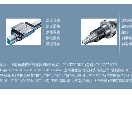
滚珠导轨
丝杠螺
滚珠滑块
丝杠螺
滚柱导轨
丝杠
滚柱滑块
轴承组
微型导轨
轴端螺
地址：上海市闵行区瓶北路150弄 电话：021-5789 3800 (总机) 021-3207 0902
Copyright © 2015 - 2018 All rights reserved. 上海准密自动化科技有限公司 版权所有
沪I
特别说明
|
本网页中带“最”，“更”，“高”，“超”等比较词，皆为本产品与本网站产品
区域：广东/山东/河北/浙江/上海/江苏/福建/湖北/河南/贵州/力士乐导轨代理商
高温胶