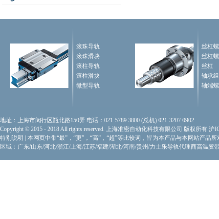
滚珠导轨
丝杠螺
滚珠滑块
丝杠螺
滚柱导轨
丝杠
滚柱滑块
轴承组
微型导轨
轴端螺
地址：上海市闵行区瓶北路150弄 电话：021-5789 3800 (总机) 021-3207 0902
Copyright © 2015 - 2018 All rights reserved. 上海准密自动化科技有限公司 版权所有
沪I
特别说明
|
本网页中带“最”，“更”，“高”，“超”等比较词，皆为本产品与本网站产品
区域：广东/山东/河北/浙江/上海/江苏/福建/湖北/河南/贵州/力士乐导轨代理商
高温胶