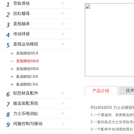
导轨滑块
丝杠螺母
直线轴承
传动球座
直线运动模组
直线模组MLR
直线模组MKR
直线模组MKK
集成模组CKR
集成模组CKK
技
产品介绍
铝型材及配件
输送装配系统
R114016010 力士乐模组M
力士乐电动缸
1.一个紧凑的、表面氧化的
2.一套内装式力士乐导轨导
伺服控制与驱动
3.一个配有中央润滑的滑台