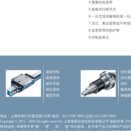
4.预紧的齿形带
5.靠装式行程开关
6.一台交流伺服电机或一
7.法兰、离合器带或不带
8.齿形带用作防护带
9.控制器单元
滚珠导轨
丝杠螺
滚珠滑块
丝杠螺
滚柱导轨
丝杠
滚柱滑块
轴承组
微型导轨
轴端螺
地址：上海市闵行区瓶北路150弄 电话：021-5789 3800 (总机) 021-3207 0902
Copyright © 2015 - 2018 All rights reserved. 上海准密自动化科技有限公司 版权所有
沪I
特别说明
|
本网页中带“最”，“更”，“高”，“超”等比较词，皆为本产品与本网站产品