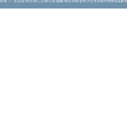
区域：广东/山东/河北/浙江/上海/江苏/福建/湖北/河南/贵州/力士乐导轨代理商
高温胶