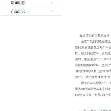
新闻动态
产品知识
直线
导轨
的误差应注意
基准导轨的理论基准直线
差的测量也是在这两个平
以，校直的过程中，直线度
度时，也是采用*小二乘中
座接触面增加材料（垫薄片
达到数丝的精度（垫薄片材
轨*小二乘中线并且通过*
由于以基准导轨*小二乘
测点相对该调整基准直线的
轨的*大值或下侧导轨的*