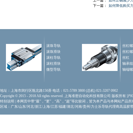
上一篇：
如何正确减少
下一篇：
如何降低购买
滚珠导轨
丝杠螺
滚珠滑块
丝杠螺
滚柱导轨
丝杠
滚柱滑块
轴承组
微型导轨
轴端螺
地址：上海市闵行区瓶北路150弄 电话：021-5789 3800 (总机) 021-3207 0902
Copyright © 2015 - 2018 All rights reserved. 上海准密自动化科技有限公司 版权所有
沪I
特别说明
|
本网页中带“最”，“更”，“高”，“超”等比较词，皆为本产品与本网站产品
区域：广东/山东/河北/浙江/上海/江苏/福建/湖北/河南/贵州/力士乐导轨代理商
高温胶