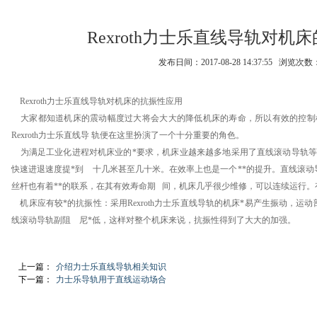
Rexroth力士乐直线导轨对机
发布日间：2017-08-28 14:37:55 浏览次数
Rexroth
力士乐
直线
导轨
对机床的抗振性应用
大家都知道机床的震动幅度过大将会大大的降低机床的寿命，所以有效的控制机
Rexroth力士乐直线导 轨便在这里扮演了一个十分重要的角色。
为满足工业化进程对机床业的*要求，机床业越来越多地采用了直线滚动导轨等
快速进退速度提*到 十几米甚至几十米。在效率上也是一个**的提升。直线滚动
丝杆也有着**的联系，在其有效寿命期 间，机床几乎很少维修，可以连续运行
机床应有较*的抗振性：采用Rexroth力士乐直线导轨的机床*易产生振动，运动
线滚动导轨副阻 尼*低，这样对整个机床来说，抗振性得到了大大的加强。
上一篇：
介绍力士乐直线导轨相关知识
下一篇：
力士乐导轨用于直线运动场合