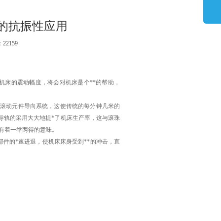
床的抗振性应用
：22
159
床的震动幅度，将会对机床是个**的帮助，
滚动元件导向系统，这使传统的每分钟几米的
导轨的采用大大地提*了机床生产率，这与滚珠
。有着一举两得的意味。
部件的*速进退，使机床床身受到**的冲击，直