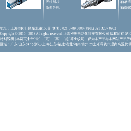
滚柱滑块
轴承组
微型导轨
轴端螺
地址：上海市闵行区瓶北路150弄 电话：021-5789 3800 (总机) 021-3207 0902
Copyright © 2015 - 2018 All rights reserved. 上海准密自动化科技有限公司 版权所有
沪I
特别说明
|
本网页中带“最”，“更”，“高”，“超”等比较词，皆为本产品与本网站产品
区域：广东/山东/河北/浙江/上海/江苏/福建/湖北/河南/贵州/力士乐导轨代理商
高温胶