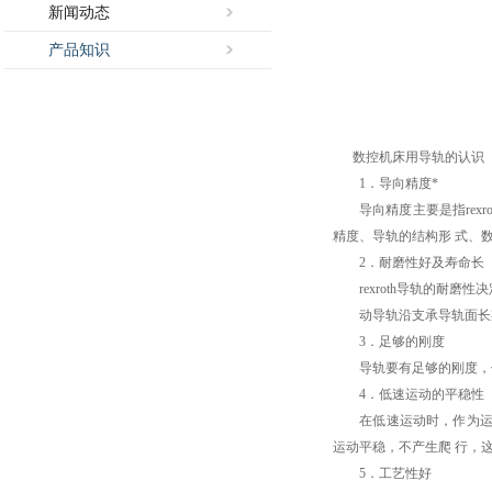
新闻动态
产品知识
数控机床用
导轨
的认识
1．导向精度*
导向精度主要是指rexr
精度、导轨的结构形 式、
2．耐磨性好及寿命长
rexroth导轨的耐磨性
动导轨沿支承导轨面长期
3．足够的刚度
导轨要有足够的刚度，保
4．低速运动的平稳性
在低速运动时，作为运动
运动平稳，不产生爬 行，
5．工艺性好