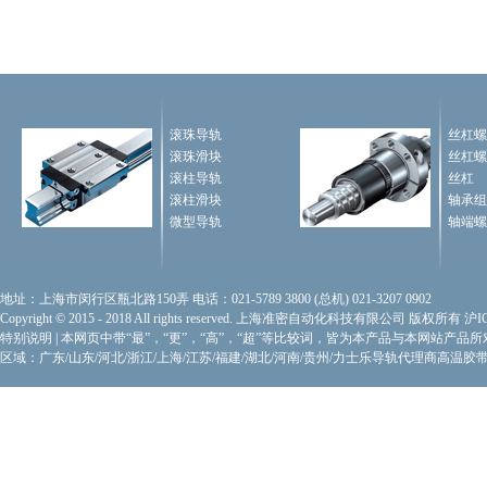
滚珠导轨
丝杠螺
滚珠滑块
丝杠螺
滚柱导轨
丝杠
滚柱滑块
轴承组
微型导轨
轴端螺
地址：上海市闵行区瓶北路150弄 电话：021-5789 3800 (总机) 021-3207 0902
Copyright © 2015 - 2018 All rights reserved. 上海准密自动化科技有限公司 版权所有
沪I
特别说明
|
本网页中带“最”，“更”，“高”，“超”等比较词，皆为本产品与本网站产品
区域：广东/山东/河北/浙江/上海/江苏/福建/湖北/河南/贵州/力士乐导轨代理商
高温胶