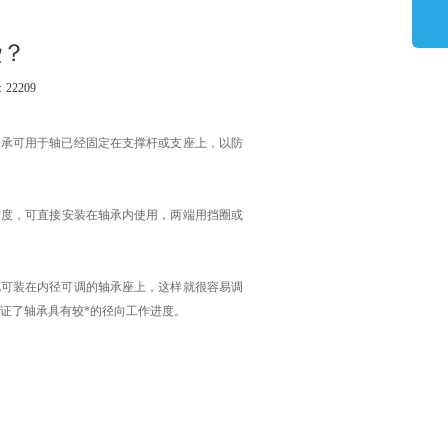
些？
：22
209
轴承可用于轴已经固定在支撑杆或支座上，以防
轴度，可直接安装在轴承内使用，两端用挡圈或
可装在内径可调的轴承座上，这样就很容易调
证了轴承具有较*的径向工作进度。