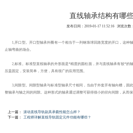
直线轴承结构有哪
发布日间：2019-01-17 11:52:16 浏览次数
1,开口型。开口型
轴承
外圈有一个相当于一列钢珠球回路宽度的开口，这种
止轴弯曲的场合。
2,标准。标准型直线轴承的外形面是*精度的圆柱面，并与直线轴承有较*的
压盖固定，安装简单，方便，具有很广的应用范围。
3,间隙型。间隙型轴承与标准型轴承尺寸相同，当由于外套开有轴向槽，因此
整轴承与轴之间的间隙。这种形式的轴承通过调整可获得很小的径向间隙，从而保
上一篇：
滚动直线导轨副具承载性能怎么样？
下一篇：
工程师详解直线导轨固定元件功能有哪些？