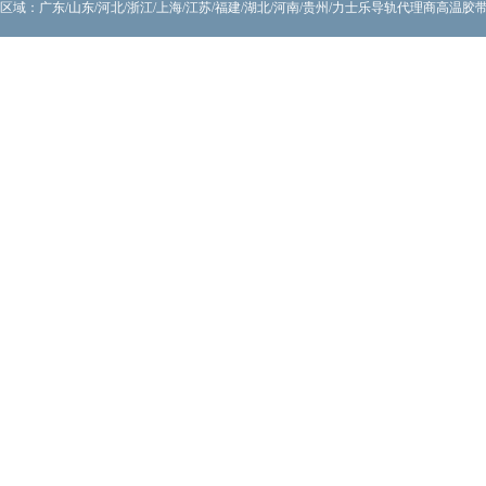
区域：广东/山东/河北/浙江/上海/江苏/福建/湖北/河南/贵州/力士乐导轨代理商
高温胶