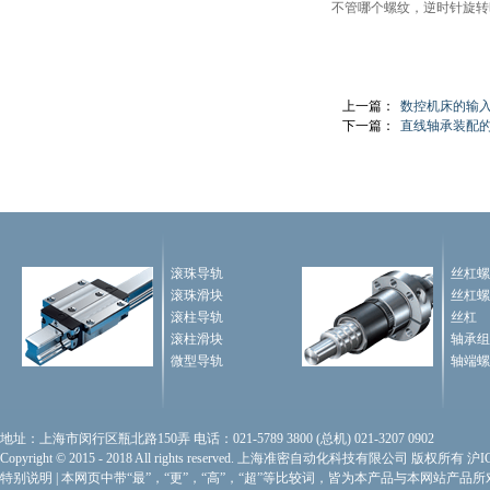
不管哪个螺纹，逆时针旋转
上一篇：
数控机床的输入
下一篇：
直线轴承装配
滚珠导轨
丝杠螺
滚珠滑块
丝杠螺
滚柱导轨
丝杠
滚柱滑块
轴承组
微型导轨
轴端螺
地址：上海市闵行区瓶北路150弄 电话：021-5789 3800 (总机) 021-3207 0902
Copyright © 2015 - 2018 All rights reserved. 上海准密自动化科技有限公司 版权所有
沪I
特别说明
|
本网页中带“最”，“更”，“高”，“超”等比较词，皆为本产品与本网站产品