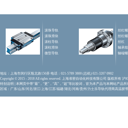
滚珠导轨
丝杠螺
滚珠滑块
丝杠螺
滚柱导轨
丝杠
滚柱滑块
轴承组
微型导轨
轴端螺
地址：上海市闵行区瓶北路150弄 电话：021-5789 3800 (总机) 021-3207 0902
Copyright © 2015 - 2018 All rights reserved. 上海准密自动化科技有限公司 版权所有
沪I
特别说明
|
本网页中带“最”，“更”，“高”，“超”等比较词，皆为本产品与本网站产品
区域：广东/山东/河北/浙江/上海/江苏/福建/湖北/河南/贵州/力士乐导轨代理商
高温胶