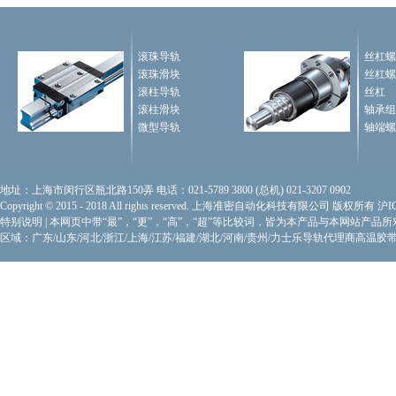
滚珠导轨
丝杠螺
滚珠滑块
丝杠螺
滚柱导轨
丝杠
滚柱滑块
轴承组
微型导轨
轴端螺
地址：上海市闵行区瓶北路150弄 电话：021-5789 3800 (总机) 021-3207 0902
Copyright © 2015 - 2018 All rights reserved. 上海准密自动化科技有限公司 版权所有
沪I
特别说明
|
本网页中带“最”，“更”，“高”，“超”等比较词，皆为本产品与本网站产品
区域：广东/山东/河北/浙江/上海/江苏/福建/湖北/河南/贵州/力士乐导轨代理商
高温胶