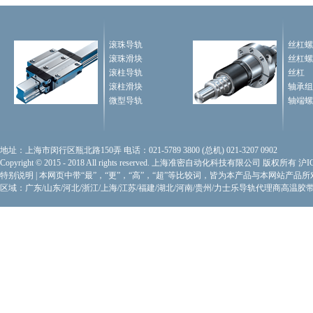
滚珠导轨
丝杠螺
滚珠滑块
丝杠螺
滚柱导轨
丝杠
滚柱滑块
轴承组
微型导轨
轴端螺
地址：上海市闵行区瓶北路150弄 电话：021-5789 3800 (总机) 021-3207 0902
Copyright © 2015 - 2018 All rights reserved. 上海准密自动化科技有限公司 版权所有
沪I
特别说明
|
本网页中带“最”，“更”，“高”，“超”等比较词，皆为本产品与本网站产品
区域：广东/山东/河北/浙江/上海/江苏/福建/湖北/河南/贵州/力士乐导轨代理商
高温胶