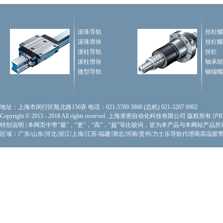
滚珠导轨
丝杠螺
滚珠滑块
丝杠螺
滚柱导轨
丝杠
滚柱滑块
轴承组
微型导轨
轴端螺
地址：上海市闵行区瓶北路150弄 电话：021-5789 3800 (总机) 021-3207 0902
Copyright © 2015 - 2018 All rights reserved. 上海准密自动化科技有限公司 版权所有
沪I
特别说明
|
本网页中带“最”，“更”，“高”，“超”等比较词，皆为本产品与本网站产品
区域：广东/山东/河北/浙江/上海/江苏/福建/湖北/河南/贵州/力士乐导轨代理商
高温胶