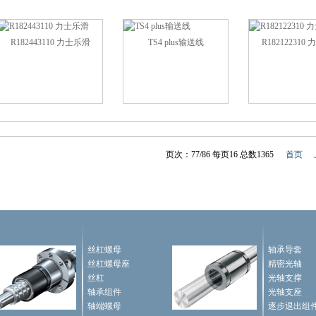
R182443110 力士乐滑
TS4 plus输送线
R182122310
页次：77/86 每页16 总数1365
首页
丝杠螺母
轴承导套
丝杠螺母座
精密光轴
丝杠
光轴支撑
轴承组件
光轴支座
轴端螺母
逐步退出组