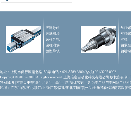
滚珠导轨
丝杠螺
滚珠滑块
丝杠螺
滚柱导轨
丝杠
滚柱滑块
轴承组
微型导轨
轴端螺
地址：上海市闵行区瓶北路150弄 电话：021-5789 3800 (总机) 021-3207 0902
Copyright © 2015 - 2018 All rights reserved. 上海准密自动化科技有限公司 版权所有
沪I
特别说明
|
本网页中带“最”，“更”，“高”，“超”等比较词，皆为本产品与本网站产品
区域：广东/山东/河北/浙江/上海/江苏/福建/湖北/河南/贵州/力士乐导轨代理商
高温胶