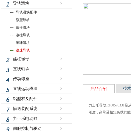
导轨滑块
导轨滑块配件
微型导轨
滚柱滑块
滚柱导轨
滚珠滑块
滚珠导轨
丝杠螺母
直线轴承
传动球座
技
直线运动模组
产品介绍
铝型材及配件
力士乐导轨R1605703
输送装配系统
刚度，高承受扭矩负载的能
力士乐电动缸
伺服控制与驱动