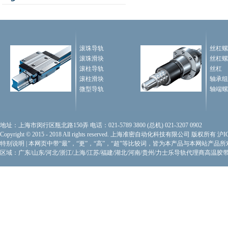
滚珠导轨
丝杠螺
滚珠滑块
丝杠螺
滚柱导轨
丝杠
滚柱滑块
轴承组
微型导轨
轴端螺
地址：上海市闵行区瓶北路150弄 电话：021-5789 3800 (总机) 021-3207 0902
Copyright © 2015 - 2018 All rights reserved. 上海准密自动化科技有限公司 版权所有
沪I
特别说明
|
本网页中带“最”，“更”，“高”，“超”等比较词，皆为本产品与本网站产品
区域：广东/山东/河北/浙江/上海/江苏/福建/湖北/河南/贵州/力士乐导轨代理商
高温胶