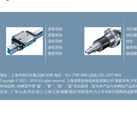
滚珠导轨
丝杠螺
滚珠滑块
丝杠螺
滚柱导轨
丝杠
滚柱滑块
轴承组
微型导轨
轴端螺
地址：上海市闵行区瓶北路150弄 电话：021-5789 3800 (总机) 021-3207 0902
Copyright © 2015 - 2018 All rights reserved. 上海准密自动化科技有限公司 版权所有
沪I
特别说明
|
本网页中带“最”，“更”，“高”，“超”等比较词，皆为本产品与本网站产品
区域：广东/山东/河北/浙江/上海/江苏/福建/湖北/河南/贵州/力士乐导轨代理商
高温胶