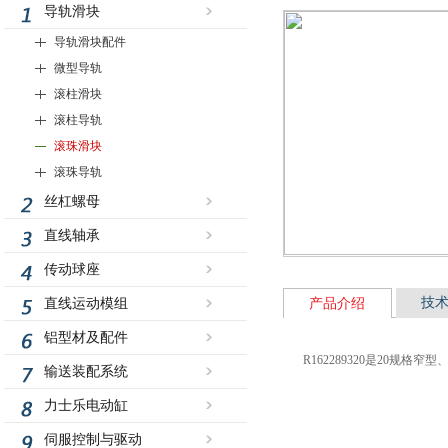
导轨滑块
导轨滑块配件
微型导轨
滚柱滑块
滚柱导轨
滚珠滑块
滚珠导轨
丝杠螺母
直线轴承
传动球座
技
直线运动模组
产品介绍
铝型材及配件
R162289320是20规
输送装配系统
力士乐电动缸
伺服控制与驱动