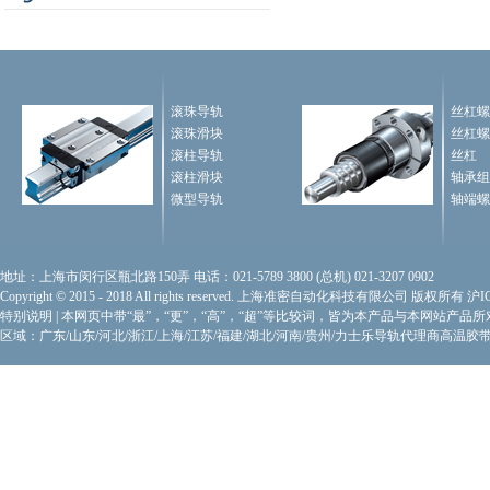
滚珠导轨
丝杠螺
滚珠滑块
丝杠螺
滚柱导轨
丝杠
滚柱滑块
轴承组
微型导轨
轴端螺
地址：上海市闵行区瓶北路150弄 电话：021-5789 3800 (总机) 021-3207 0902
Copyright © 2015 - 2018 All rights reserved. 上海准密自动化科技有限公司 版权所有
沪I
特别说明
|
本网页中带“最”，“更”，“高”，“超”等比较词，皆为本产品与本网站产品
区域：广东/山东/河北/浙江/上海/江苏/福建/湖北/河南/贵州/力士乐导轨代理商
高温胶