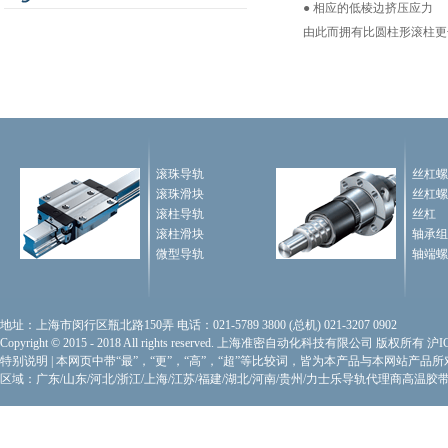
● 相应的低棱边挤压应力
由此而拥有比圆柱形滚柱更
滚珠导轨
丝杠螺
滚珠滑块
丝杠螺
滚柱导轨
丝杠
滚柱滑块
轴承组
微型导轨
轴端螺
地址：上海市闵行区瓶北路150弄 电话：021-5789 3800 (总机) 021-3207 0902
Copyright © 2015 - 2018 All rights reserved. 上海准密自动化科技有限公司 版权所有
沪I
特别说明
|
本网页中带“最”，“更”，“高”，“超”等比较词，皆为本产品与本网站产品
区域：广东/山东/河北/浙江/上海/江苏/福建/湖北/河南/贵州/力士乐导轨代理商
高温胶