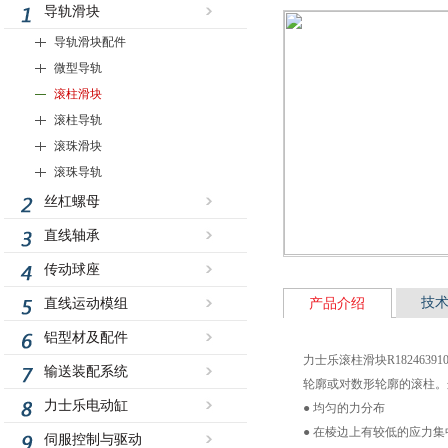
导轨滑块
导轨滑块配件
微型导轨
滚柱滑块
滚柱导轨
滚珠滑块
滚珠导轨
丝杠螺母
直线轴承
传动球座
技
直线运动模组
产品介绍
铝型材及配件
力士乐滚柱滑块R182463
输送装配系统
轮廓或对数形轮廓的滚柱。
力士乐电动缸
● 均匀的力分布
● 在棱边上有较低的应力集
伺服控制与驱动