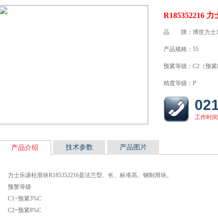
R185352216
品 牌：博世力士
产品规格：55
预紧等级：C2（预紧
精度等级：P
02
工作时间：
技术参数
产品图片
产品介绍
力士乐滚柱滑块R185352216是法兰型、长、标准高、钢制滑块。
预警等级
C1=预紧3%C
C2=预紧8%C