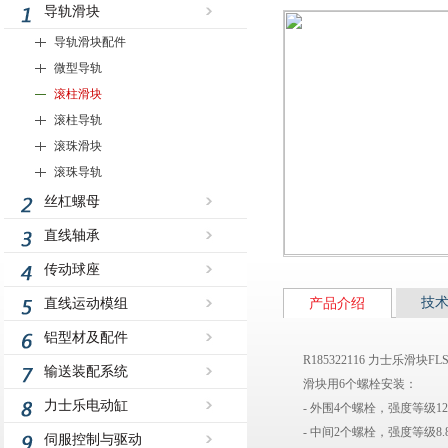
导轨滑块
导轨滑块配件
微型导轨
滚柱滑块
滚柱导轨
滚珠滑块
滚珠导轨
丝杠螺母
直线轴承
传动球座
技
直线运动模组
产品介绍
铝型材及配件
R185322116 力士乐滑
输送装配系统
滑块用6个螺栓安装：
力士乐电动缸
- 外围4个螺栓，强度等级12.
- 中间2个螺栓，强度等级8.
伺服控制与驱动