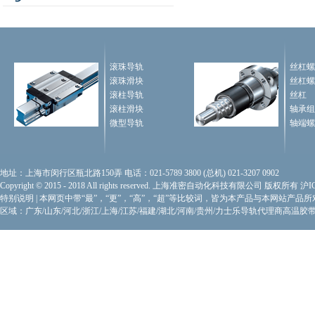
滚珠导轨
丝杠螺
滚珠滑块
丝杠螺
滚柱导轨
丝杠
滚柱滑块
轴承组
微型导轨
轴端螺
地址：上海市闵行区瓶北路150弄 电话：021-5789 3800 (总机) 021-3207 0902
Copyright © 2015 - 2018 All rights reserved. 上海准密自动化科技有限公司 版权所有
沪I
特别说明
|
本网页中带“最”，“更”，“高”，“超”等比较词，皆为本产品与本网站产品
区域：广东/山东/河北/浙江/上海/江苏/福建/湖北/河南/贵州/力士乐导轨代理商
高温胶