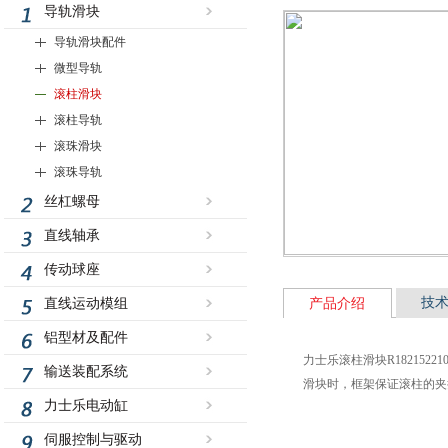
导轨滑块
导轨滑块配件
微型导轨
滚柱滑块
滚柱导轨
滚珠滑块
滚珠导轨
丝杠螺母
直线轴承
传动球座
技
直线运动模组
产品介绍
铝型材及配件
力士乐滚柱滑块R18215
输送装配系统
滑块时，框架保证滚柱的夹
力士乐电动缸
伺服控制与驱动