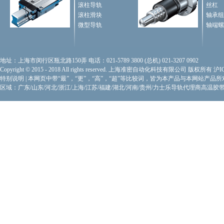
滚柱导轨
丝杠
滚柱滑块
轴承组
微型导轨
轴端螺
地址：上海市闵行区瓶北路150弄 电话：021-5789 3800 (总机) 021-3207 0902
Copyright © 2015 - 2018 All rights reserved. 上海准密自动化科技有限公司 版权所有
沪I
特别说明
|
本网页中带“最”，“更”，“高”，“超”等比较词，皆为本产品与本网站产品
区域：广东/山东/河北/浙江/上海/江苏/福建/湖北/河南/贵州/力士乐导轨代理商
高温胶