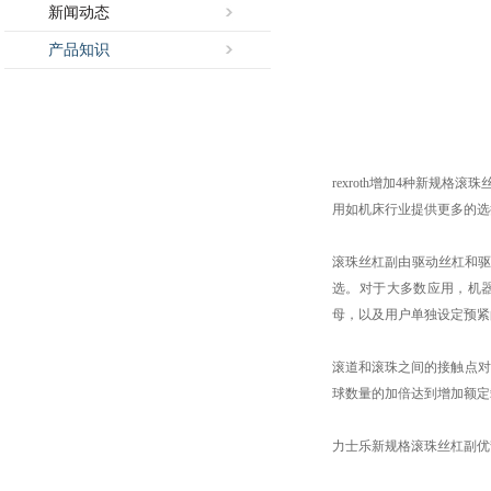
新闻动态
产品知识
rexroth增加4种新规格滚
用如机床行业提供更多的选
滚珠丝杠副由驱动丝杠和
选。对于大多数应用，机
母，以及用户单独设定预紧
滚道和滚珠之间的接触点对
球数量的加倍达到增加额定
力士乐新规格滚珠丝杠副优