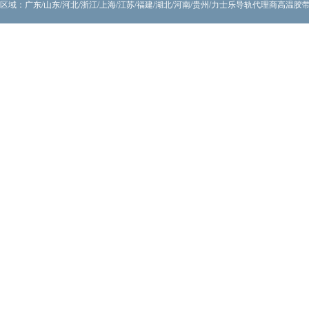
区域：广东/山东/河北/浙江/上海/江苏/福建/湖北/河南/贵州/力士乐导轨代理商
高温胶