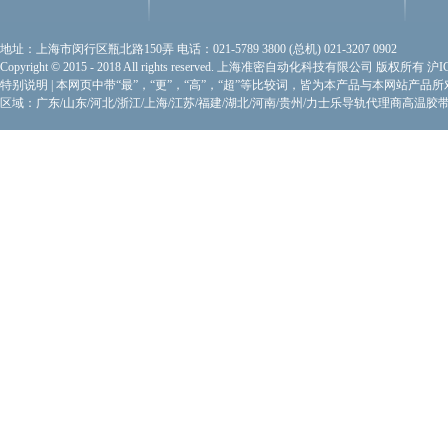
地址：上海市闵行区瓶北路150弄 电话：021-5789 3800 (总机) 021-3207 0902
Copyright © 2015 - 2018 All rights reserved. 上海准密自动化科技有限公司 版权所有
沪I
特别说明
|
本网页中带“最”，“更”，“高”，“超”等比较词，皆为本产品与本网站产品
区域：广东/山东/河北/浙江/上海/江苏/福建/湖北/河南/贵州/力士乐导轨代理商
高温胶