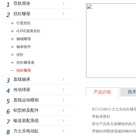
导轨滑块
丝杠螺母
行星丝杠
eLINE滚珠丝杠
轴端螺母
轴承组件
丝杠
丝杠螺母座
丝杠螺母
直线轴承
传动球座
技
产品介绍
直线运动模组
R151234013 力士乐丝杠螺母FEM
铝型材及配件
带标准密封
输送装配系统
部分产品有左旋螺纹的款式
力士乐电动缸
带轴向间隙或缩减的轴向间