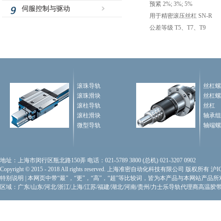
预紧 2%; 3%; 5%
伺服控制与驱动
用于精密滚压丝杠 SN-R
公差等级 T5、T7、T9
滚珠导轨
丝杠螺
滚珠滑块
丝杠螺
滚柱导轨
丝杠
滚柱滑块
轴承组
微型导轨
轴端螺
地址：上海市闵行区瓶北路150弄 电话：021-5789 3800 (总机) 021-3207 0902
Copyright © 2015 - 2018 All rights reserved. 上海准密自动化科技有限公司 版权所有
沪I
特别说明
|
本网页中带“最”，“更”，“高”，“超”等比较词，皆为本产品与本网站产品
区域：广东/山东/河北/浙江/上海/江苏/福建/湖北/河南/贵州/力士乐导轨代理商
高温胶