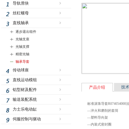
导轨滑块
丝杠螺母
直线轴承
逐步退出组件
光轴支座
光轴支撑
精密光轴
轴承导套
传动球座
直线运动模组
技
产品介绍
铝型材及配件
输送装配系统
标准滚珠导套R0740540
力士乐电动缸
—淬火和磨削的套筒
—塑料导向架
伺服控制与驱动
—内装式密封圈