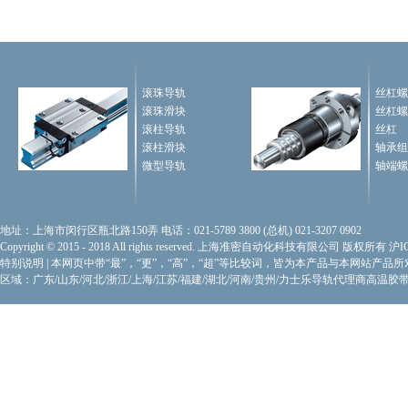
滚珠导轨
丝杠螺
滚珠滑块
丝杠螺
滚柱导轨
丝杠
滚柱滑块
轴承组
微型导轨
轴端螺
地址：上海市闵行区瓶北路150弄 电话：021-5789 3800 (总机) 021-3207 0902
Copyright © 2015 - 2018 All rights reserved. 上海准密自动化科技有限公司 版权所有
沪I
特别说明
|
本网页中带“最”，“更”，“高”，“超”等比较词，皆为本产品与本网站产品
区域：广东/山东/河北/浙江/上海/江苏/福建/湖北/河南/贵州/力士乐导轨代理商
高温胶